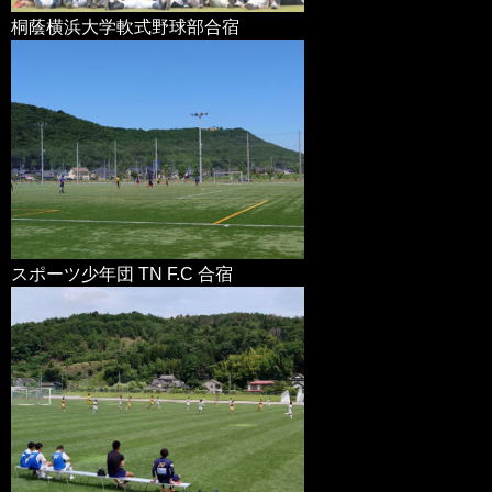
桐蔭横浜大学軟式野球部合宿
スポーツ少年団 TN F.C 合宿